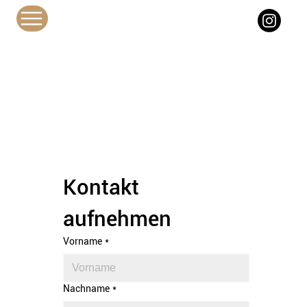
HDperformance
Fragen? Wir helfen
gerne!
Kontakt 
aufnehmen
Vorname
*
Nachname
*